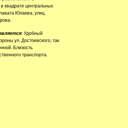
 в квадрате центральных
лавата Юлаева, улиц
рова.
является
: Удобный
ороны ул. Достоевского, так
онной. Близость
ственного транспорта.